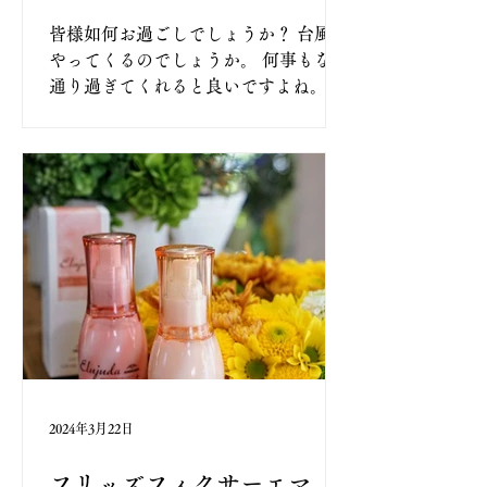
皆様如何お過ごしでしょうか？ 台風が
やってくるのでしょうか。 何事もなく
通り過ぎてくれると良いですよね。 6
月1日～6月4日迄お休みさせて頂きま
す。 6月5日水曜日より通常通り営業さ
せて頂きます。 宜しくお願い致します
m(_ _)m
2024年3月22日
フリッズフィクサーエマル