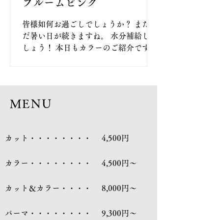
ブルームピンク
皆様如何お過ごしでしょうか？ まだま
だ暑い日が続きますね。 水分補給しま
しょう！ 本日もカラーのご紹介です。
今回の商品は髪質改善トリートメント
などで活用されている植物由来の有機
物であるレブリン酸を配合。 うるおい
を与えることでやわらかくつやのあ
MENU
る...
カット・・・・・・・・
4,500円
カラー・・・・・・・・
4,500円～
カット＆カラー・・・・
8,000円～
パーマ・・・・・・・・
9,300円～