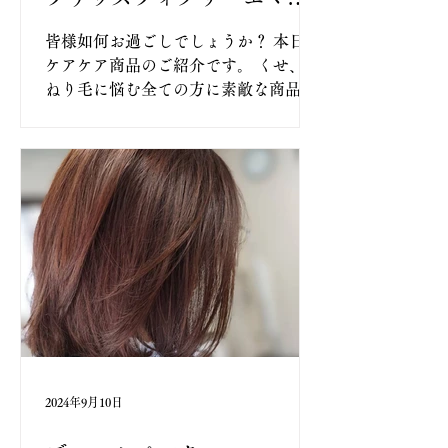
ジョン新登場
皆様如何お過ごしでしょうか？ 本日は
ケアケア商品のご紹介です。 くせ、う
ねり毛に悩む全ての方に素敵な商品が
登場しました☺️ １. 塗布時の効果 く
せ・うねり毛を扱いやすく ２. まとま
り持続の効果 夜のまとまりが朝まで持
続 ３. 継続使用の効果...
2024年9月10日