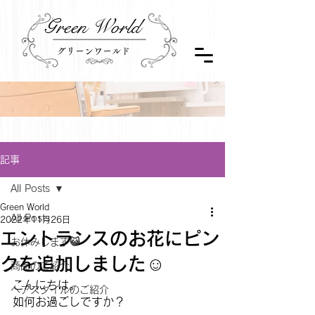
Green World
グリーンワールド
記事
All Posts
Green World
All Posts
2022年11月26日
エントランスのお花にピン
お休みします😺
クを追加しました☺
商品のご紹介
こんにちは。
ヘアスタイルのご紹介
如何お過ごしですか？