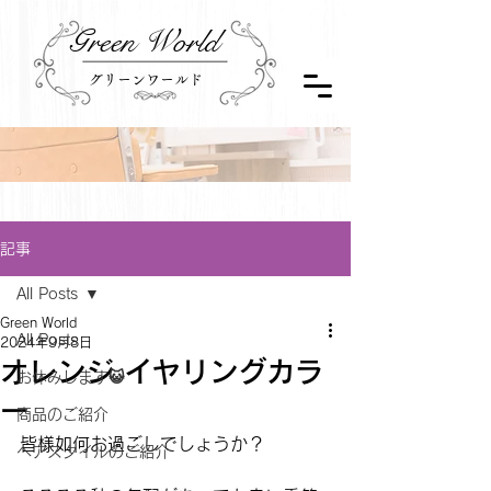
Green World
グリーンワールド
記事
All Posts
Green World
All Posts
2024年9月8日
オレンジ イヤリングカラ
お休みします😺
ー
商品のご紹介
皆様如何お過ごしでしょうか？
ヘアスタイルのご紹介