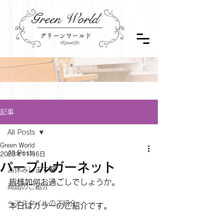
Green World
グリーンワールド
記事
All Posts
Green World
All Posts
2023年11月6日
パープルガーネット
お休みします😺
皆様如何お過ごしでしょうか。
商品のご紹介
ヘアスタイルのご紹介
本日はカラーのご紹介です。