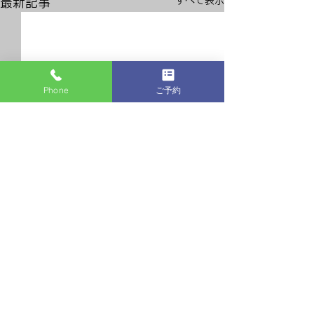
すべて表示
最新記事
Phone
ご予約
5周年
コメント
ブルーフラワー
コメントを追加…