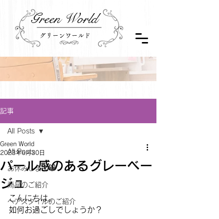
Green World
グリーンワールド
記事
All Posts
Green World
All Posts
2023年6月30日
パール感のあるグレーベー
お休みします😺
ジュ
商品のご紹介
こんにちは。
ヘアスタイルのご紹介
如何お過ごしでしょうか？