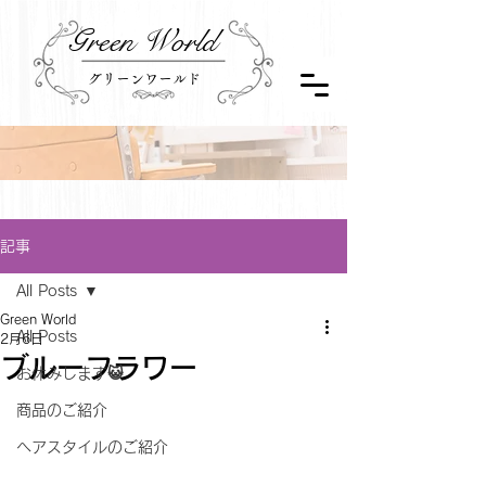
Green World
グリーンワールド
記事
All Posts
Green World
All Posts
2月6日
ブルーフラワー
お休みします😺
商品のご紹介
ヘアスタイルのご紹介