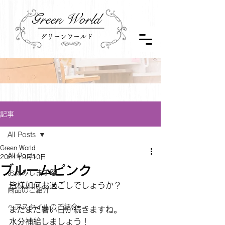
Green World
グリーンワールド
記事
All Posts
Green World
All Posts
2024年9月10日
ブルームピンク
お休みします😺
皆様如何お過ごしでしょうか？
商品のご紹介
ヘアスタイルのご紹介
まだまだ暑い日が続きますね。
水分補給しましょう！