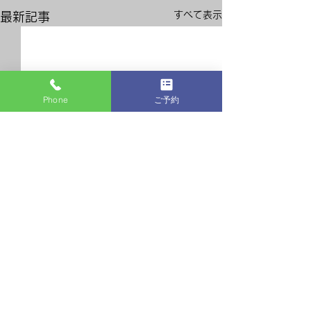
すべて表示
最新記事
Phone
ご予約
コメント
ピンクカラー
パーマスタイル