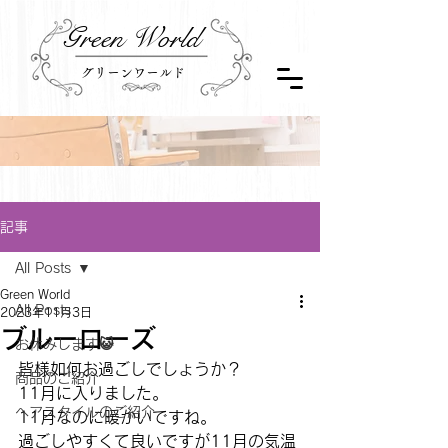
Green World
グリーンワールド
記事
All Posts
Green World
All Posts
2023年11月3日
ブルーローズ
お休みします😺
皆様如何お過ごしでしょうか？
商品のご紹介
11月に入りました。
ヘアスタイルのご紹介
11月なのに暖かいですね。
過ごしやすくて良いですが11月の気温