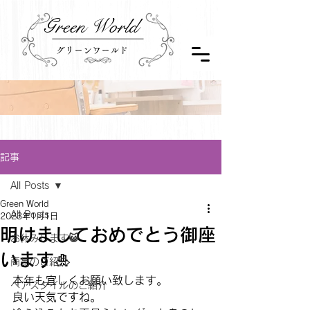
Green World
グリーンワールド
記事
All Posts
Green World
All Posts
2023年1月1日
明けましておめでとう御座
お休みします😺
います🎍
商品のご紹介
本年も宜しくお願い致します。
ヘアスタイルのご紹介
良い天気ですね。