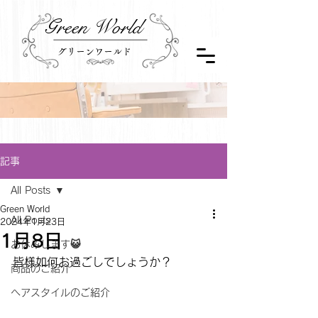
Green World
グリーンワールド
記事
All Posts
Green World
All Posts
2024年1月23日
1月8日
お休みします😺
皆様如何お過ごしでしょうか？
商品のご紹介
ヘアスタイルのご紹介