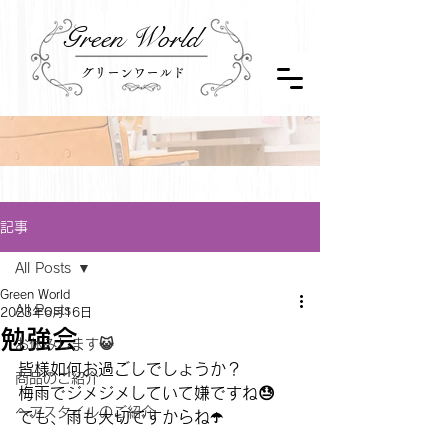
Green World
グリーンワールド
記事
All Posts
Green World
All Posts
2023年6月16日
勉強会
お休みします😺
皆様如何お過ごしでしょうか？
商品のご紹介
梅雨でジメジメしていて嫌ですね😓
ヘアスタイルのご紹介
でも、雨も大切ですからね☂️