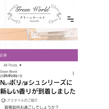
Green World
グリーンワールド
記事
All Posts
Green World
All Posts
2024年2月21日
N. ポリッシュシリーズに
お休みします😺
新しい香りが到着しました
商品のご紹介
☺️
ヘアスタイルのご紹介
皆様如何お過ごしでしょうか？